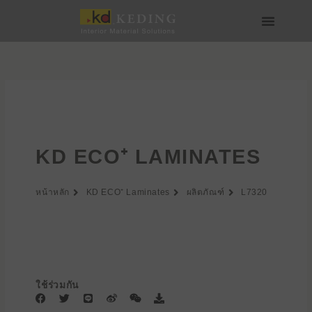
Skip
to
content
เกี่ยวกับ Keding
สื่อและดาวน์โหลด
เข้าร่วมกับเรา
KD ECO⁺ LAMINATES
หน้าหลัก
KD ECO⁺ Laminates
ผลิตภัณฑ์
L7320
ใช้ร่วมกัน
F
T
L
W
W
D
a
w
i
e
e
o