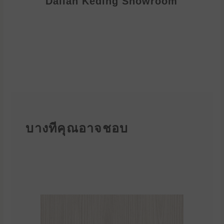
Dalian Keding Showroom
Eden S
บางทีคุณอาจชอบ