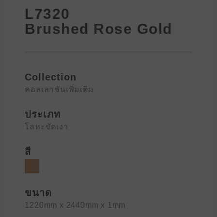
c
i
n
i
i
w
L7320
e
t
e
b
x
n
b
t
o
i
l
Brushed Rose Gold
o
e
n
o
o
r
a
k
d
Collection
คอลเลกชันเพิ่มเติม
ประเภท
โลหะขัดเงา
สี
ขนาด
1220mm x 2440mm x 1mm