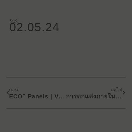
วันที่
02.05.24
Prev
Next
ก่อน
ต่อไป
+
ECO
Panels | Various Options for Unlimited Combinations
การตกแต่งภายในแบบแบน HDB ที่น่าทึ่งพร้อมลามิเนต KD ECO⁺ ft. Overkill Singapore