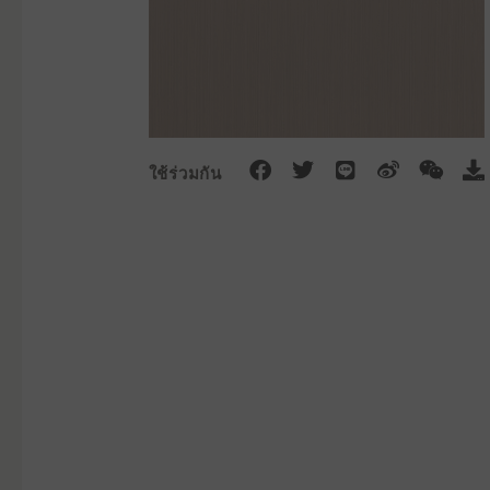
F
T
L
W
W
D
ใช้ร่วมกัน
a
w
i
e
e
o
c
i
n
i
i
w
e
t
e
b
x
n
b
t
o
i
l
o
e
n
o
o
r
a
k
d