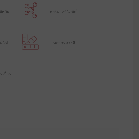
ต้หวัน
ฟอร์มาลดีไฮด์ต่ํา
วงไฟ
หลากหลายสี
นเปื้อน