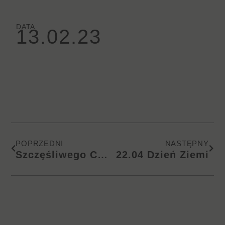
DATA
13.02.23
Prev
Nas
POPRZEDNI
NASTĘPNY
Szczęśliwego Chińskiego Nowego Roku
22.04 Dzień Ziemi