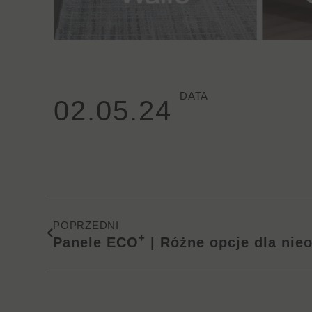
DATA
02.05.24
Prev
POPRZEDNI
+
Panele ECO
| Różne opcje dla nieogr