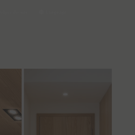
ołącz do nas
Language