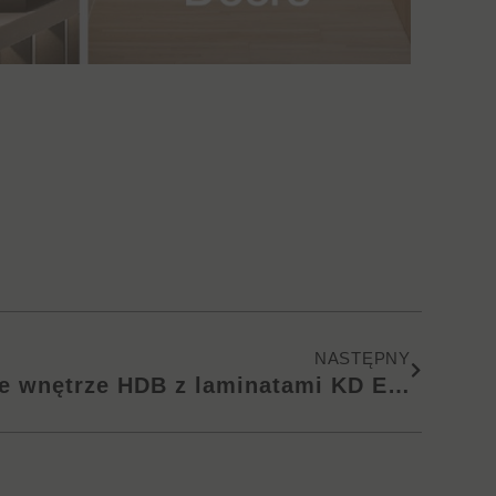
Następny
NASTĘPNY
Oszałamiające płaskie wnętrze HDB z laminatami KD ECO⁺ ft. Overkill Singapore