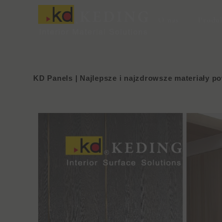
Przejdź
do
O nas
Produ
treści
KD Panels | Najlepsze i najzdrowsze materiały p