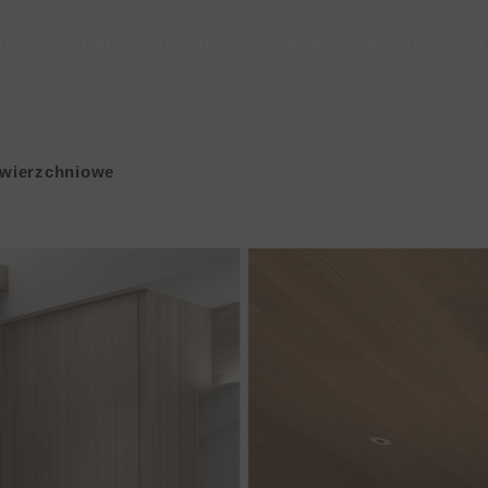
kt
Projekt
Aktualności
Media i Pobieranie
D
owierzchniowe