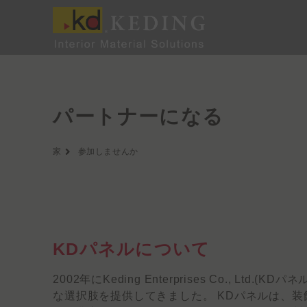
内
容
を
ス
キ
ッ
プ
パートナーになる
家
参加しませんか
KDパネルについて
2002年にKeding Enterprises Co.
な選択肢を提供してきました。 KDパネルは、