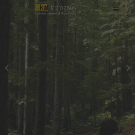
内
容
を
会社情報
製品情報
実績
ニュース
メディア・ダウンロード
パートナー募集
ス
キ
ッ
プ