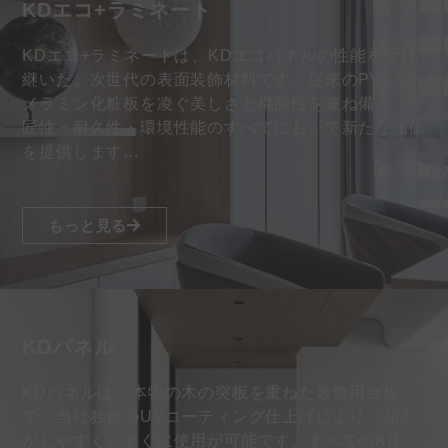
KDエコ+ラミネート
KDエコ+ラミネートは、KDエコパネルの性能を受け
継いだ、次世代の表面装飾材料です。従来のPVCや
メラミン化粧板を凌ぐ美しさと機能性を兼ね備え、意
匠性・耐久性・環境性能のすべてにおいて新たな価値
を提供します…
もっと見る
KDパネル
KDパネルは、本物の木の突板を重ねた装飾用合板
で、当社独自のUVコーティング仕上げにより、加工
がしやすく、すぐに使用が可能です。すべてのKDパ