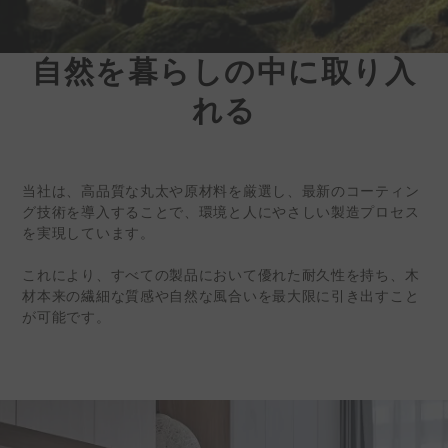
自然を暮らしの中に取り入
ケディン |環境に優
れる
しい
インテリアサーフェ
スソリューション
当社は、高品質な丸太や原材料を厳選し、最新のコーティン
台湾の内装建材メーカー、株式会
グ技術を導入することで、環境と人にやさしい製造プロセス
社ケディン（証券コード：
を実現しています。
6655）は、現在、世界各地でビ
これにより、すべての製品において優れた耐久性を持ち、木
ジネスパートナーを募集していま
材本来の繊細な質感や自然な風合いを最大限に引き出すこと
す。
が可能です。
詳細情報