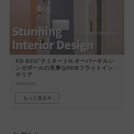
KD ECO⁺ラミネートft.オーバーキルシ
ンガポールの見事なHDBフラットイン
テリア
2
2024/11/04
もっと見る