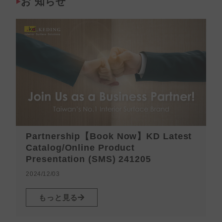
お 知らせ
Partnership【Book Now】KD Latest
Catalog/Online Product
Presentation (SMS) 241205
2024/12/03
2
もっと見る