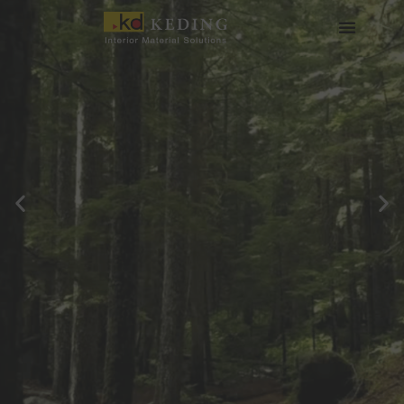
内
容
を
会社情報
製品情報
実績
ニュース
メディア・ダウンロード
パートナー募集
ス
キ
ッ
プ