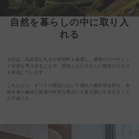
自然を暮らしの中に取り入
ケディン |環境に優
れる
しい
インテリアサーフェ
スソリューション
当社は、高品質な丸太や原材料を厳選し、最新のコーティン
台湾の内装建材メーカー、株式会
グ技術を導入することで、環境と人にやさしい製造プロセス
社ケディン（証券コード：
を実現しています。
6655）は、現在、世界各地でビ
これにより、すべての製品において優れた耐久性を持ち、木
ジネスパートナーを募集していま
材本来の繊細な質感や自然な風合いを最大限に引き出すこと
す。
が可能です。
詳細情報