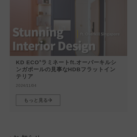
KD ECO⁺ラミネートft.オーバーキルシ
ンガポールの見事なHDBフラットイン
テリア
2
2024/11/04
もっと見る