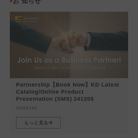
お 知らせ
Partnership【Book Now】KD Latest
Catalog/Online Product
Presentation (SMS) 241205
2024/12/03
2
もっと見る