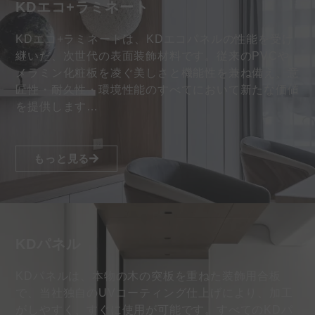
KDエコ+ラミネート
KDエコ+ラミネートは、KDエコパネルの性能を受け
継いだ、次世代の表面装飾材料です。従来のPVCや
メラミン化粧板を凌ぐ美しさと機能性を兼ね備え、意
匠性・耐久性・環境性能のすべてにおいて新たな価値
を提供します…
もっと見る
KDパネル
KDパネルは、本物の木の突板を重ねた装飾用合板
で、当社独自のUVコーティング仕上げにより、加工
がしやすく、すぐに使用が可能です。すべてのKDパ