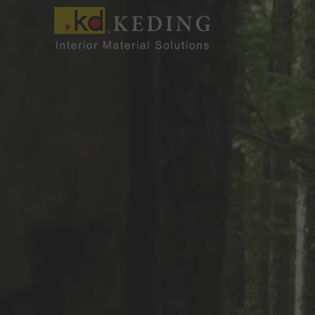
内
容
を
ス
キ
ッ
プ