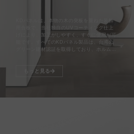
KDパネルは、本物の木の突板を重ねた装飾
用合板で、当社独自のUVコーティング仕上
げにより、加工がしやすく、すぐに使用が可
能です。すべてのKDパネル製品は、台湾の
グリーン建材認証を取得しており、ホルムア
ルデヒドの少ない、高品質で環境に優しい塗
料のみを採用しています…
もっと見る