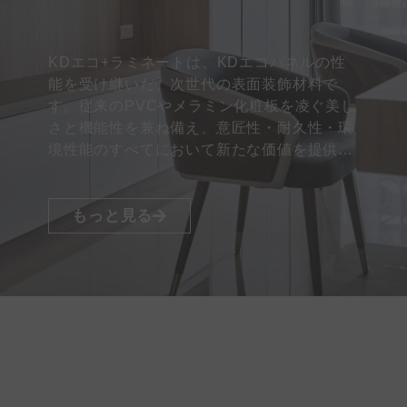
KDエコ+ラミネートは、KDエコパネルの性
能を受け継いだ、次世代の表面装飾材料で
す。従来のPVCやメラミン化粧板を凌ぐ美し
さと機能性を兼ね備え、意匠性・耐久性・環
境性能のすべてにおいて新たな価値を提供し
ます…
もっと見る