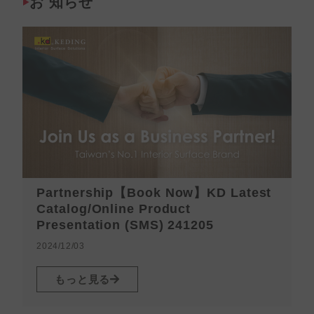
お 知らせ
Partnership【Book Now】KD Latest
Catalog/Online Product
Presentation (SMS) 241205
2024/12/03
2
もっと見る