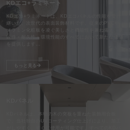
KDエコ+ラミネート
KDエコ+ラミネートは、KDエコパネルの性能を受け
継いだ、次世代の表面装飾材料です。従来のPVCや
メラミン化粧板を凌ぐ美しさと機能性を兼ね備え、意
匠性・耐久性・環境性能のすべてにおいて新たな価値
を提供します…
もっと見る
KDパネル
KDパネルは、本物の木の突板を重ねた装飾用合板
で、当社独自のUVコーティング仕上げにより、加工
がしやすく、すぐに使用が可能です。すべてのKDパ