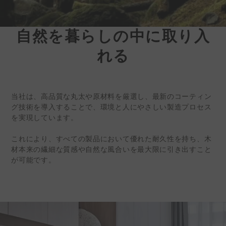
自然を暮らしの中に取り入
ケディン |環境に優
れる
しい
インテリアサーフェ
スソリューション
当社は、高品質な丸太や原材料を厳選し、最新のコーティン
台湾の内装建材メーカー、株式会
グ技術を導入することで、環境と人にやさしい製造プロセス
社ケディン（証券コード：
を実現しています。
6655）は、現在、世界各地でビ
これにより、すべての製品において優れた耐久性を持ち、木
ジネスパートナーを募集していま
材本来の繊細な質感や自然な風合いを最大限に引き出すこと
す。
が可能です。
詳細情報