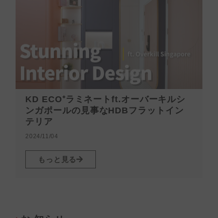
KD ECO⁺ラミネートft.オーバーキルシ
ンガポールの見事なHDBフラットイン
テリア
2
2024/11/04
もっと見る