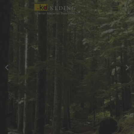
内
容
を
会社情報
製品情報
実績
ニュース
メディア・ダウンロード
パートナー募集
ス
キ
ッ
プ