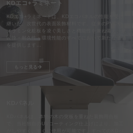
KDエコ+ラミネート
KDエコ+ラミネートは、KDエコパネルの性能を受け
継いだ、次世代の表面装飾材料です。従来のPVCや
メラミン化粧板を凌ぐ美しさと機能性を兼ね備え、意
匠性・耐久性・環境性能のすべてにおいて新たな価値
を提供します…
もっと見る
KDパネル
KDパネルは、本物の木の突板を重ねた装飾用合板
で、当社独自のUVコーティング仕上げにより、加工
がしやすく、すぐに使用が可能です。すべてのKDパ