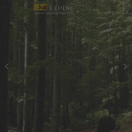
内
容
を
会社情報
製品情報
実績
ニュース
メディア・ダウンロード
パートナー募集
ス
キ
ッ
プ