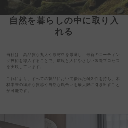
自然を暮らしの中に取り入
ケディン |環境に優
れる
しい
インテリアサーフェ
スソリューション
当社は、高品質な丸太や原材料を厳選し、最新のコーティン
台湾の内装建材メーカー、株式会
グ技術を導入することで、環境と人にやさしい製造プロセス
社ケディン（証券コード：
を実現しています。
6655）は、現在、世界各地でビ
これにより、すべての製品において優れた耐久性を持ち、木
ジネスパートナーを募集していま
材本来の繊細な質感や自然な風合いを最大限に引き出すこと
す。
が可能です。
詳細情報