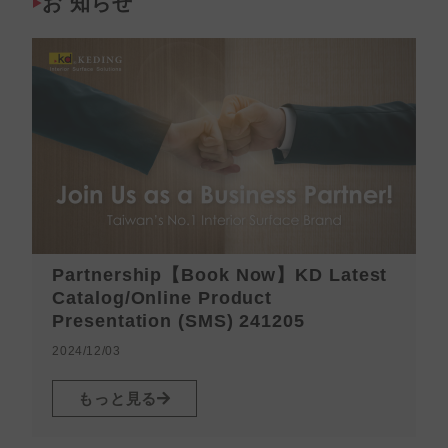
お 知らせ
Partnership【Book Now】KD Latest
Catalog/Online Product
Presentation (SMS) 241205
2024/12/03
2
もっと見る