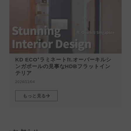
KD ECO⁺ラミネートft.オーバーキルシ
ンガポールの見事なHDBフラットイン
テリア
2
2024/11/04
もっと見る