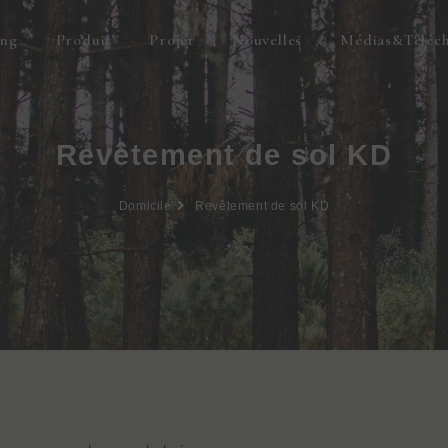
ing
Produit
Projet
Nouvelles
Médias&Téléc
Revêtement de sol KD
Domicile
Revêtement de sol KD