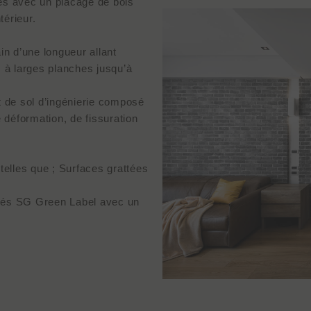
s avec un placage de bois
térieur.
n d’une longueur allant
 à larges planches jusqu’à
 de sol d’ingénierie composé
 déformation, de fissuration
elles que ; Surfaces grattées
fiés SG Green Label avec un