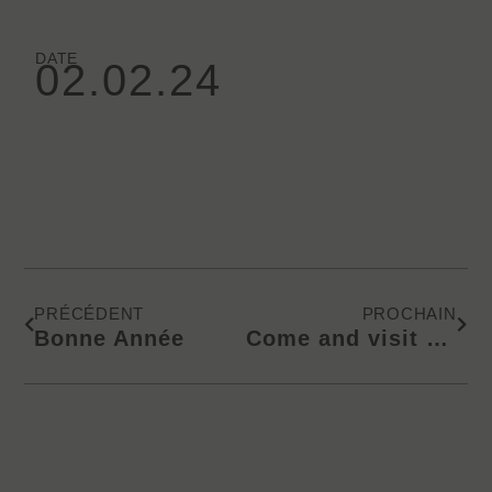
DATE
02.02.24
Précédent
Suiv
PRÉCÉDENT
PROCHAIN
Bonne Année
Come and visit us at the Franchising & Business Opportunities Expo in Sydney