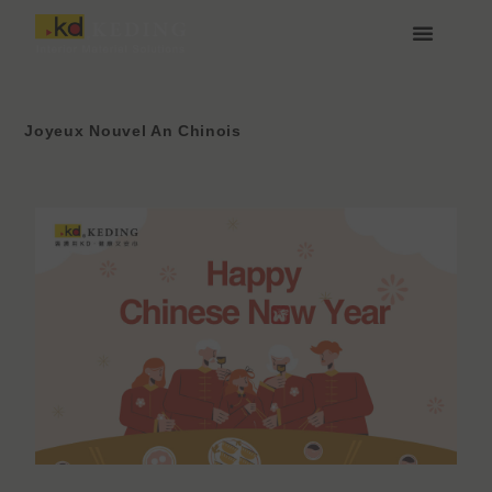
Aller
au
contenu
À propos de Keding
Rejoignez-nous
Joyeux Nouvel An Chinois