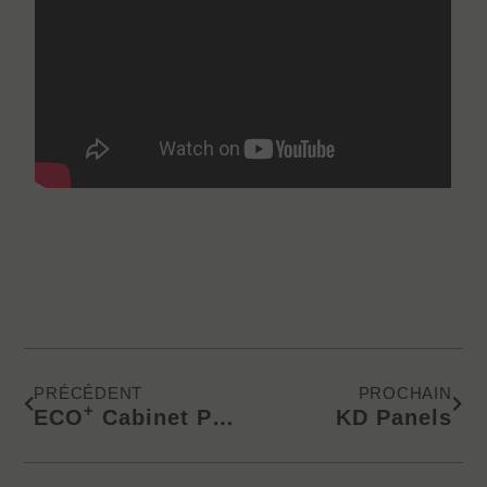
Précédent
Suiv
PRÉCÉDENT
PROCHAIN
+
ECO
Cabinet Panels | Applying Edge Banding
KD Panels