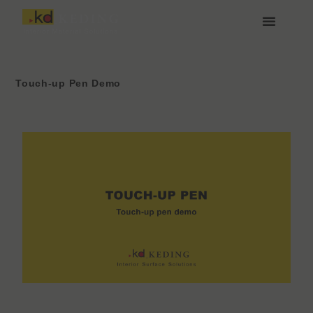
Aller
au
contenu
À propos de Keding
Rejoignez-nous
Touch-up Pen Demo