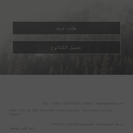
طلب عينة
تحميل الكتالوج
TEL：+886 2-2296-3999 | EMAIL : keding@twkd.com
ADD：15F.,No.268, Fuhui Rd., Xinzhuang Dist., New Taipei City 242,
Taiwan
خريطة الموقع
سياسة الخصوصية
[raiseup_copyright]
ابق على تواصل