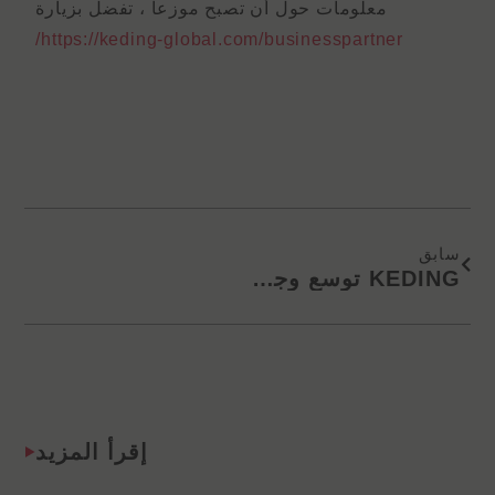
معلومات حول أن تصبح موزعا ، تفضل بزيارة
https://keding-global.com/businesspartner/
Prev
سابق
KEDING توسع وجودها في إندونيسيا باتفاقية شراكة
إقرأ المزيد