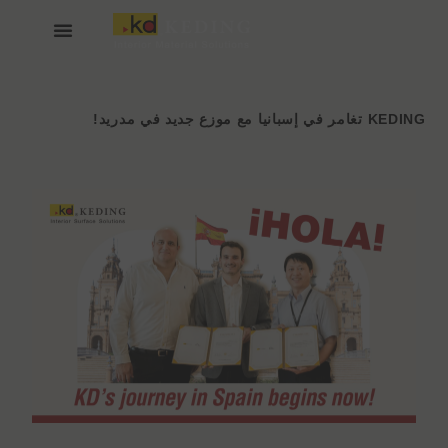
خطي
لى
لمحتوى
انضم إلينا
عن KEDING
KEDING تغامر في إسبانيا مع موزع جديد في مدريد!