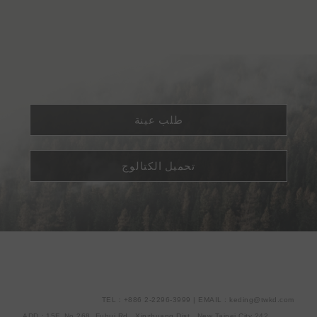
طلب عينة
تحميل الكتالوج
TEL：+886 2-2296-3999 | EMAIL : keding@twkd.com
ADD：15F.,No.268, Fuhui Rd., Xinzhuang Dist., New Taipei City 242,