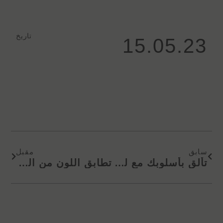
تاريخ
15.05.23
Next
Prev
سابق
مقبل
تألق بأسلوبك مع لوحات فليكس KD
تطابق اللون من الداخل والخارج KD حافة النطاقات