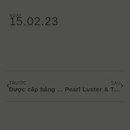
NGÀY
15.02.23
Prev
Next
TRƯỚC
SAU
Được cấp bằng sáng chế 16 ft. Tấm Veneer
Pearl Luster & Textured Grey – Tấm veneer hoàn thiện sẵn