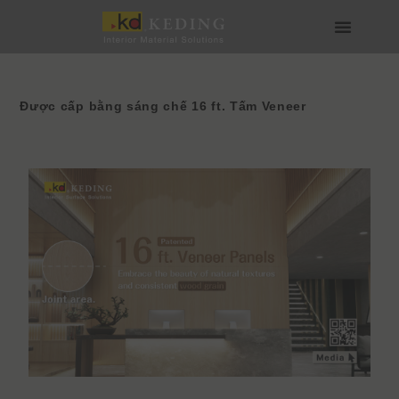
Skip
to
content
Về Keding
Sản phẩm
Dự án
Tin tức
Phương tiện & Tải xuống
Tham gia
Được cấp bằng sáng chế 16 ft. Tấm Veneer