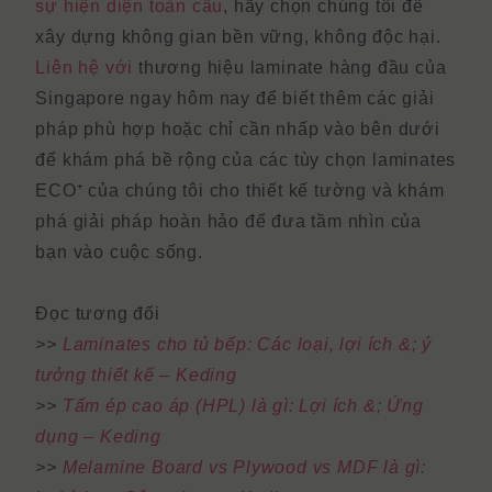
sự hiện diện toàn cầu
, hãy chọn chúng tôi để
xây dựng không gian bền vững, không độc hại.
Liên hệ với
thương hiệu laminate hàng đầu của
Singapore ngay hôm nay để biết thêm các giải
pháp phù hợp hoặc chỉ cần nhấp vào bên dưới
để khám phá bề rộng của
các
tùy chọn laminates
ECO⁺ của chúng tôi cho thiết kế tường
và khám
phá giải pháp hoàn hảo để đưa tầm nhìn của
bạn vào cuộc sống.
Đọc tương đối
>>
Laminates cho tủ bếp: Các loại, lợi ích &; ý
tưởng thiết kế – Keding
>>
Tấm ép cao áp (HPL) là gì: Lợi ích &; Ứng
dụng – Keding
>>
Melamine Board vs Plywood vs MDF là gì: