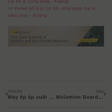
Lợi ích &; Công dụng – Keding
>>
Veneer gỗ là gì: lợi ích, công dụng, loại &;
cách chọn – Keding
Prev
Next
TRƯỚC
SAU
Máy ép áp suất cao (HPL) là gì: Lợi ích &; Ứng dụng
Melamine Board vs Plywood vs MDF là gì: Lợi ích &; Công dụng