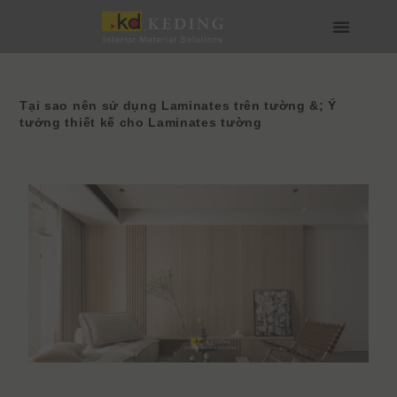
Skip
to
content
Về Keding
Sản phẩm
Dự án
Tin tức
Phương tiện & Tải xuống
Tham gia
Tại sao nên sử dụng Laminates trên tường &; Ý
tưởng thiết kế cho Laminates tường