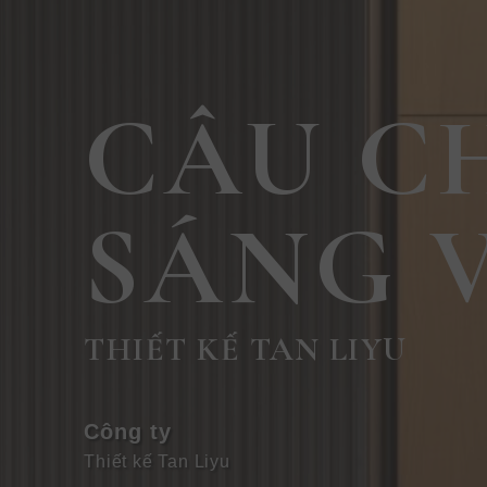
CÂU C
SÁNG 
THIẾT KẾ TAN LIYU
Công ty
Thiết kế Tan Liyu