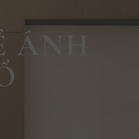
Ề ÁNH
Ổ