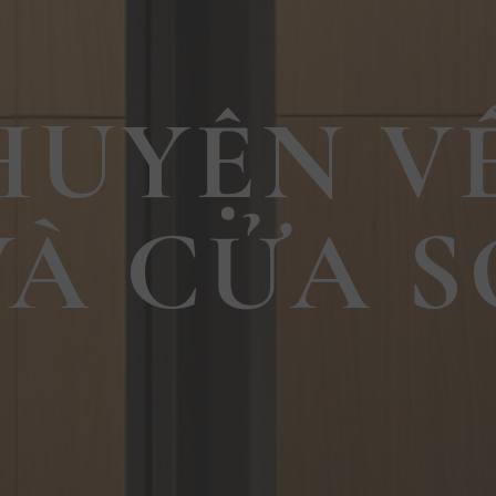
HUYỆN V
VÀ CỬA S