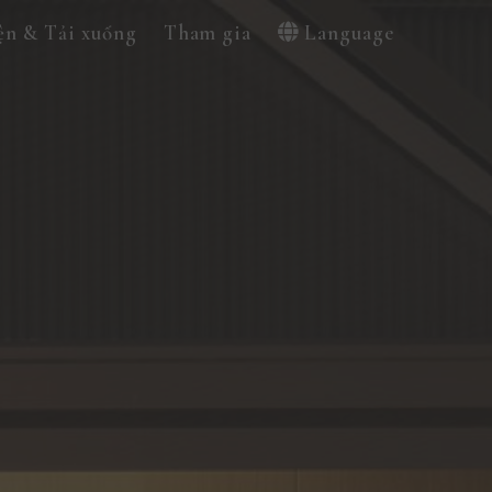
ện & Tải xuống
Tham gia
Language