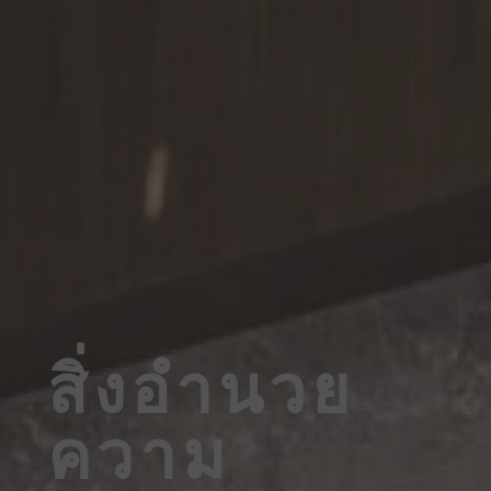
สิ่งอํานวย
ความ