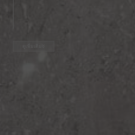
ดูเพิ่มเติม