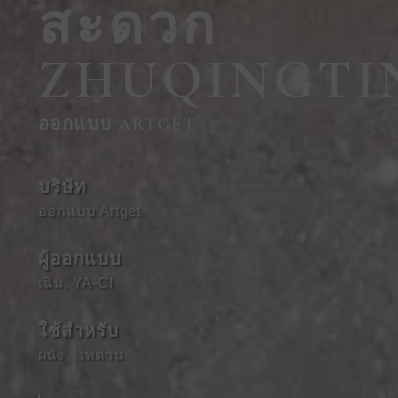
สะดวก
ZHUQINGTI
ออกแบบ ARTGET
บริษัท
ออกแบบ Artget
ผู้ออกแบบ
เฉิน, YA-CI
ใช้สําหรับ
ผนัง
、
เพดาน