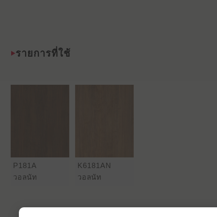
รายการที่ใช้
P181A
K6181AN
วอลนัท
วอลนัท