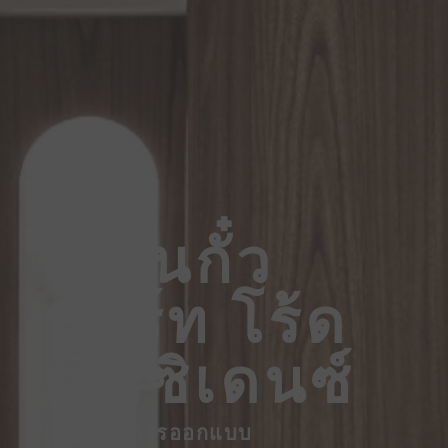
เจี้ยนกั๋ว
นอร์ท โร้ด
เรสซิเดนซ์
เบื้องหลังการออกแบบ