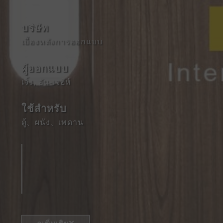
บริษัท
เบื้องหลังการออกแบบ
ผู้ออกแบบ
เจิ้ง, อัน-เจฮีห์
ใช้สําหรับ
ตู้
、
ผนัง
、
เพดาน
ดูเพิ่มเติม