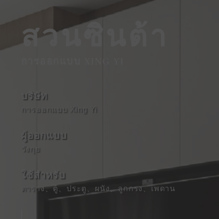
สวนซินต้า
การออกแบบ XING YI
บริษัท
การออกแบบ Xing Yi
ผู้ออกแบบ
วังกุย
ใช้สําหรับ
ตาราง
、
ตู้
、
ประตู
、
ผนัง
、
ลูกกรง
、
เพดาน