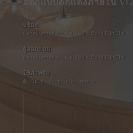
ออกแบบตกแต่งภายใน VI
บริษัท
ออกแบบตกแต่งภายใน Viz4 & Build Sdn Bhd
ผู้ออกแบบ
ออกแบบตกแต่งภายใน Viz4 & Build Sdn Bhd
ใช้สําหรับ
ตู้
、
บันได
、
ประตู
、
ผนัง
、
เพดาน