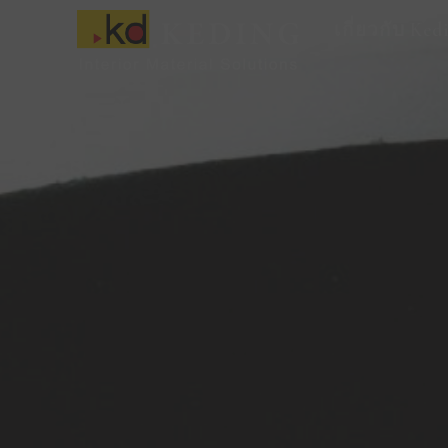
Skip
เกี่ยวกับ Ked
to
content