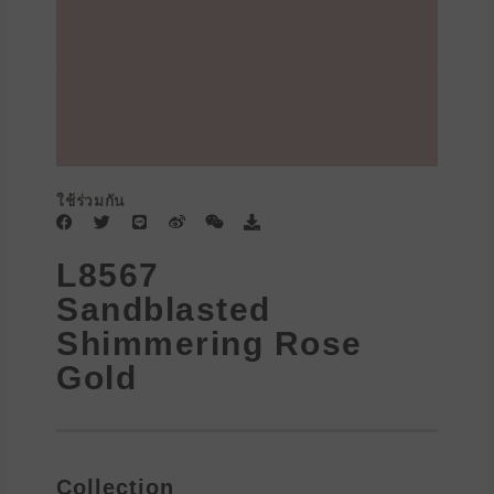
ใช้ร่วมกัน
F
T
L
W
W
D
a
w
i
e
e
o
c
i
n
i
i
w
L8567
e
t
e
b
x
n
b
t
o
i
l
Sandblasted
o
e
n
o
o
r
a
Shimmering Rose
k
d
Gold
Collection