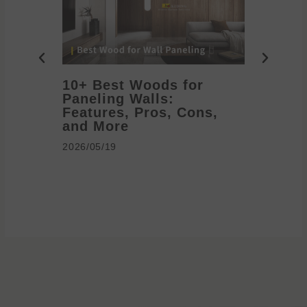
10+ Best Woods for
20+ T
Paneling Walls:
Decora
Features, Pros, Cons,
Ideas 
and More
2026/05/1
2026/05/19