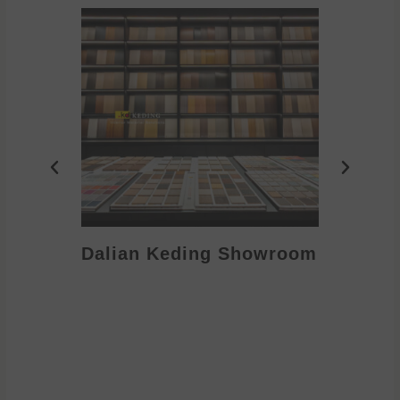
Dalian Keding Showroom
Eden S