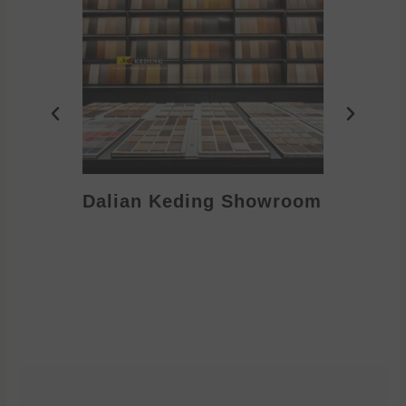
Dalian Keding Showroom
Eden S