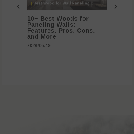
10+ Best Woods for
20+ T
Paneling Walls:
Decora
Features, Pros, Cons,
Ideas 
and More
2026/05/1
2026/05/19