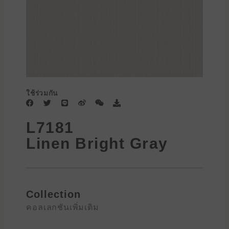
ใช้ร่วมกัน
F
T
L
W
W
D
a
w
i
e
e
o
c
i
n
i
i
w
L7181
e
t
e
b
x
n
b
t
o
i
l
Linen Bright Gray
o
e
n
o
o
r
a
k
d
Collection
คอลเลกชันเพิ่มเติม