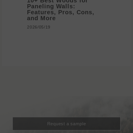
10+ Best Woods for
20+ T
Paneling Walls:
Decora
Features, Pros, Cons,
Ideas 
and More
2026/05/1
2026/05/19
Request a sample