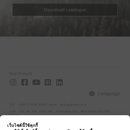
Download catalogue
Stay in touch
I
F
Y
P
L
n
a
o
i
i
s
c
u
n
n
Language
t
e
t
t
k
TEL：+886 2-2296-3999 | Email : keding@twkd.com
a
b
u
e
e
ADD：15F.,No.268, Fuhui Rd., Xinzhuang Dist., New Taipei City 242,
g
o
b
r
d
Taiwan
r
o
e
e
i
Sitemap
Privacy policy
[raiseup_copyright]
เว็บไซต์นี้ใช้คุกกี้
a
k
s
n