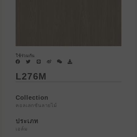
ใช้ร่วมกัน
F
T
L
W
W
D
a
w
i
e
e
o
c
i
n
i
i
w
L276M
e
t
e
b
x
n
b
t
o
i
l
o
e
n
o
o
r
a
k
d
Collection
คอลเลกชันลายไม้
ประเภท
เอล์ม