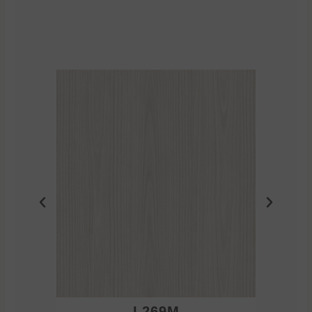
L269M