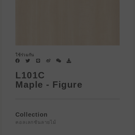
ใช้ร่วมกัน
F
T
L
W
W
D
a
w
i
e
e
o
c
i
n
i
i
w
L101C
e
t
e
b
x
n
b
t
o
i
l
Maple - Figure
o
e
n
o
o
r
a
k
d
Collection
คอลเลกชันลายไม้