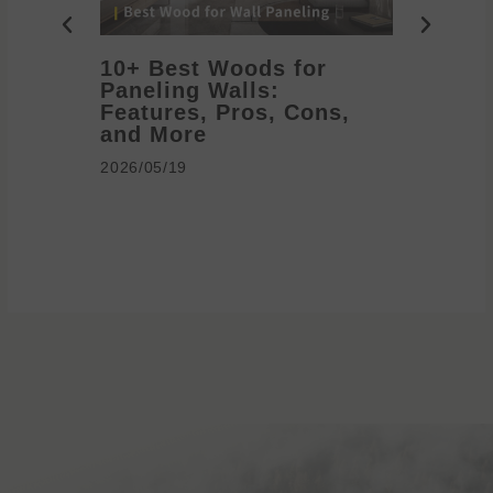
10+ Best Woods for
20+ T
Paneling Walls:
Decora
Features, Pros, Cons,
Ideas 
and More
2026/05/1
2026/05/19