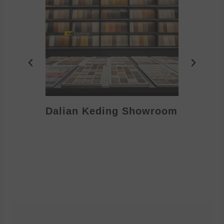
Dalian Keding Showroom
Eden S