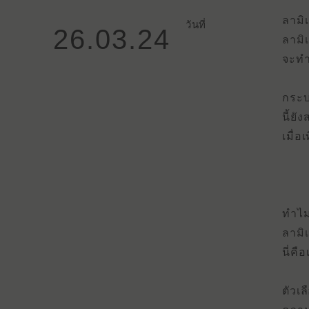
ลามิ
วันที่
26.03.24
ลามิเ
จะทํ
กระบ
นี้ย
เมื่
ทําไ
ลามิ
นี่ค
ตัวเ