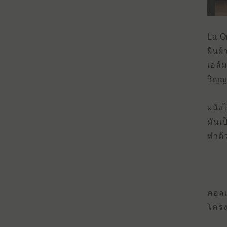
La O
ผืนผ
เอล์
วิญ
ผนัง
มันเป
ทําด้
คอลเ
โครง