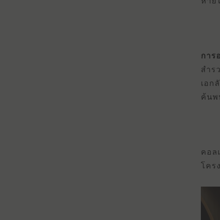
หายใ
การอ
สําร
เอกล
ค้นพ
คอลเ
โครง