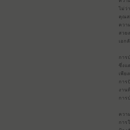
ความ
ไม่ว
คุณสม
ความ
สวยง
เอกล
การบํ
ซึ่ง
เพียง
การป
งานท
การบ
ความ
การใ