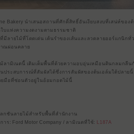
ne Bakery นําเสนอสถานที่ศักดิ์สิทธิ์อันเงียบสงบที่เสน่ห์
้าใบแห่งความงดงามตามธรรมชาติ
มที่มีลายไม้ที่โดดเด่น เต้นรําของเส้นและลวดลายออร์แกนิกทั่
ญาณผ่อนคลาย
ไม้ลามิเนต
นี้
เติมเต็มพื้นที่ด้วยความอบอุ่นเหมือนดินกลมกล
็นประสบการณ์ที่สัมผัสได้ซึ่งการสัมผัสของต้นเอล์มใต้ปลายนิ้ว
วยมือที่ซ่อนตัวอยู่ในอ้อมกอดไม้นี้
ลกชันลายไม้สําหรับพื้นที่สํานักงาน
การ: Ford Motor Company /
ลามิเนตที่ใช้:
L187A