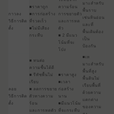
มาะสําหรับ
■ราคาถูก
ความร้อน
พื้นราบ
กาวลง
■การก่อสร้าง
การขยายตัว
เช่นหินอ่อน
วิธีการติด
ที่รวดเร็ว
และการหด
และที่
ตั้ง
■ไม่มีเสียง
ตัว
พื้นเดิมต้อง
กระทืบ
■ 2 มีแนว
เป็น
โน้มที่จะ
ป้องกัน
โป่ง
■เห
■ ทนต่อ
มาะสําหรับ
ความชื้นได้ดี
พื้นที่สูง
■ รีทัชพื้นไม่
■ราคาสูง
พื้นดินไม่
เรียบ
■เวลา
เรียบพื้นที่
ลอย
■ ลดการขยาย
ก่อสร้าง
ด้วยความ
วิธีการติด
ตัวทางความ
นาน
แตกต่าง
ตั้ง
ร้อน
■มีแนวโน้ม
ของความ
และการหดตัว
ที่จะกระทืบ
สูง