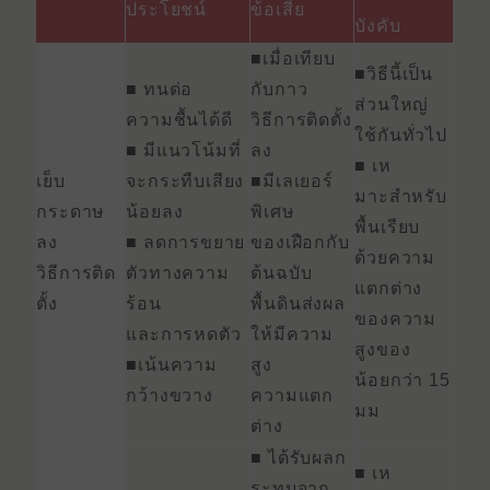
ประโยชน์
ข้อเสีย
บังคับ
■เมื่อเทียบ
■วิธีนี้เป็น
■ ทนต่อ
กับกาว
ส่วนใหญ่
ความชื้นได้ดี
วิธีการติดตั้ง
ใช้กันทั่วไป
■ มีแนวโน้มที่
ลง
■ เห
เย็บ
จะกระทืบเสียง
■มีเลเยอร์
มาะสําหรับ
กระดาษ
น้อยลง
พิเศษ
พื้นเรียบ
ลง
■ ลดการขยาย
ของเฝือกกับ
ด้วยความ
วิธีการติด
ตัวทางความ
ต้นฉบับ
แตกต่าง
ตั้ง
ร้อน
พื้นดินส่งผล
ของความ
และการหดตัว
ให้มีความ
สูงของ
■เน้นความ
สูง
น้อยกว่า 15
กว้างขวาง
ความแตก
มม
ต่าง
■ ได้รับผลก
■ เห
ระทบจาก