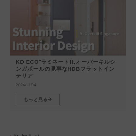
KD ECO⁺ラミネートft.オーバーキルシ
ンガポールの見事なHDBフラットイン
テリア
2
2024/11/04
もっと見る