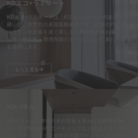
KDエコ+ラミネート
KDエコ+ラミネートは、KDエコパネルの性能を受け
継いだ、次世代の表面装飾材料です。従来のPVCや
メラミン化粧板を凌ぐ美しさと機能性を兼ね備え、意
匠性・耐久性・環境性能のすべてにおいて新たな価値
を提供します…
もっと見る
KDパネル
KDパネルは、本物の木の突板を重ねた装飾用合板
で、当社独自のUVコーティング仕上げにより、加工
がしやすく、すぐに使用が可能です。すべてのKDパ