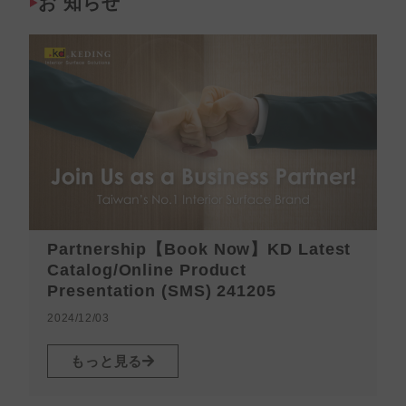
お 知らせ
Partnership【Book Now】KD Latest
Catalog/Online Product
Presentation (SMS) 241205
2024/12/03
2
もっと見る