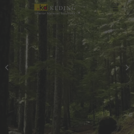
内
容
を
会社情報
製品情報
実績
ニュース
メディア・ダウンロード
パートナー募集
ス
キ
ッ
プ