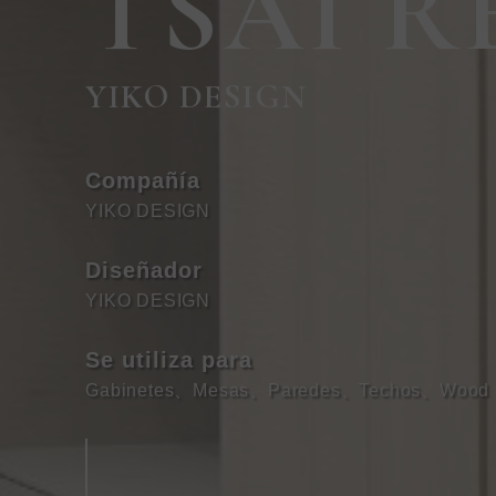
TSAI R
YIKO DESIGN
Compañía
YIKO DESIGN
Diseñador
YIKO DESIGN
Se utiliza para
Gabinetes
、
Mesas
、
Paredes
、
Techos
、
Wood 