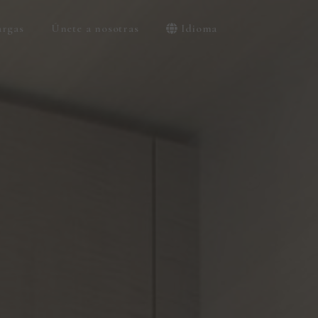
argas
Únete a nosotras
Idioma