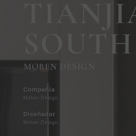
TIANJI
SOUTH
MOBEN DESIGN
Compañía
Moben Design
Diseñador
Moben Design