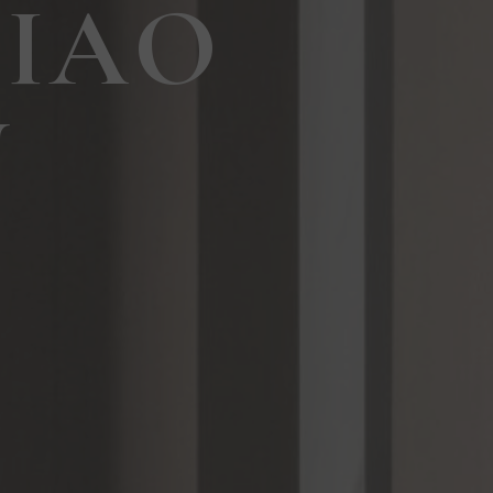
JIAO
N