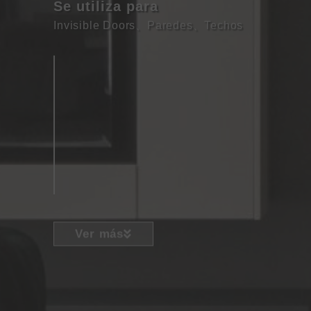
Se utiliza para
Invisible Doors
、
Paredes
、
Techos
Ver más