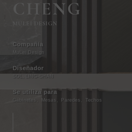
CHENG
MULEI DESIGN
Compañía
MuLei Design
Diseñador
SOL, LING-SHAN
Se utiliza para
Gabinetes
、
Mesas
、
Paredes
、
Techos