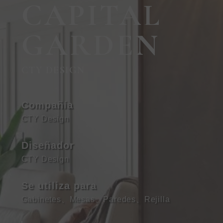
CAPITAL
GARDEN
CTY DESIGN
Compañía
CTY Design
Diseñador
CTY Design
Se utiliza para
Gabinetes
、
Mesas
、
Paredes
、
Rejilla