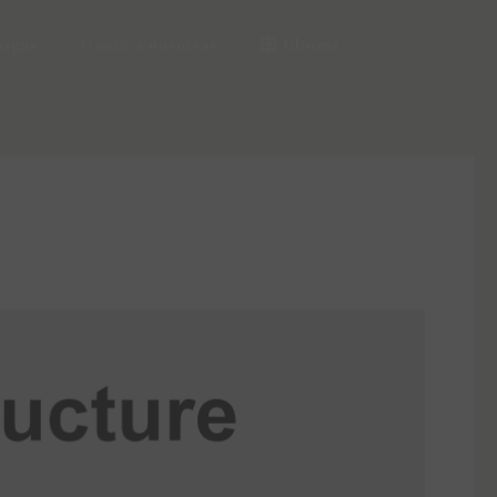
argas
Únete a nosotras
Idioma