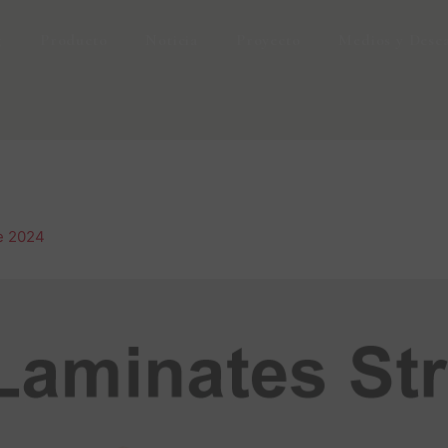
g
Producto
Noticia
Proyecto
Medios y Desc
e 2024