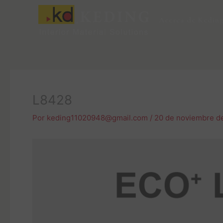
Ir
al
Acerca de Kedin
contenido
L8428
Por
keding11020948@gmail.com
/
20 de noviembre d