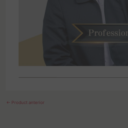
←
Product anterior