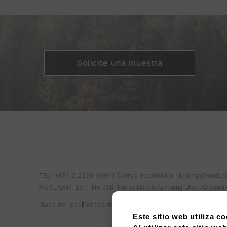
Solicite una muestra
TEL: +886 2-2296-3999 | Correo electrónico : keding@twkd.
AGREGAR: 15F., No.268, Fuhui Rd., Xinzhuang Dist., Ciudad
Mapa del sitio
Política de privacidad
Este sitio web utiliza co