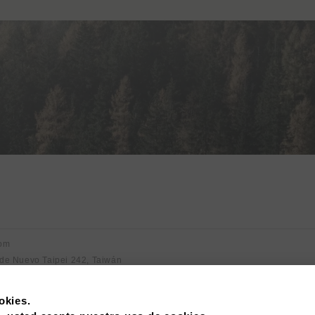
com
 de Nuevo Taipei 242, Taiwán
okies.