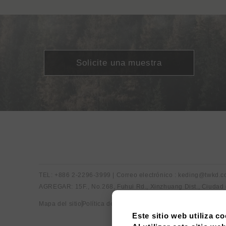
Solicite una muestra
TEL: +886 2-2296-3999 | Correo electrónico : keding@twkd.
AGREGAR: 15F., No.268, Fuhui Rd., Xinzhuang Dist., Ciudad
Mapa del sitio
Política de privacidad
Este sitio web utiliza co