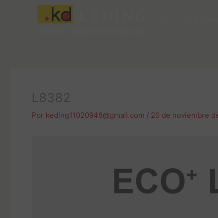
Ir
al
Acerca de Kedin
contenido
L8382
Por
keding11020948@gmail.com
/
20 de noviembre d