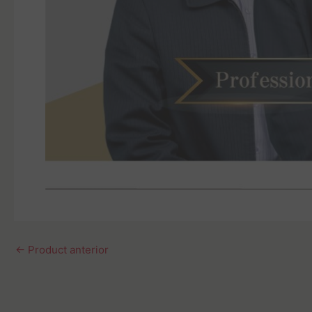
←
Product anterior