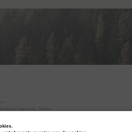
com
 de Nuevo Taipei 242, Taiwán
okies.