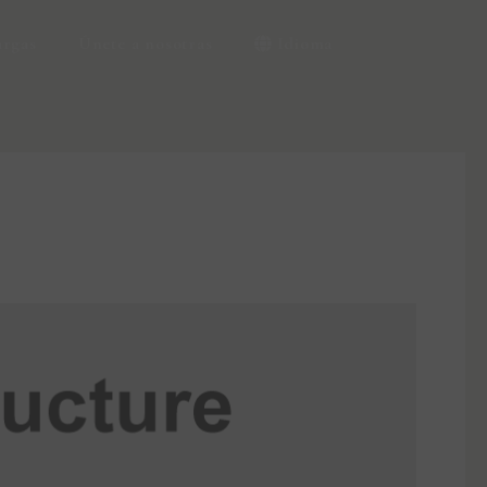
argas
Únete a nosotras
Idioma