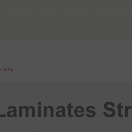
g
Producto
Noticia
Proyecto
Medios y Desc
e 2024