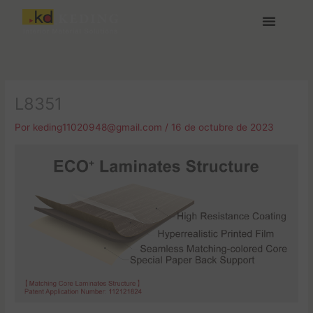
Ir
al
contenido
Acerca de Keding
Medios y Descargas
Únete a nosotras
L8351
Por
keding11020948@gmail.com
/
16 de octubre de 2023