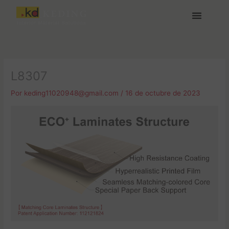
Ir
al
contenido
Acerca de Keding
Medios y Descargas
Únete a nosotras
L8307
Por
keding11020948@gmail.com
/
16 de octubre de 2023