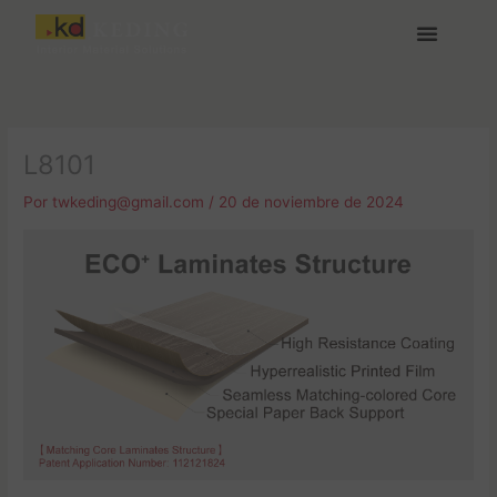
Ir
al
contenido
Acerca de Keding
Medios y Descargas
Únete a nosotras
L8101
Por
twkeding@gmail.com
/
20 de noviembre de 2024