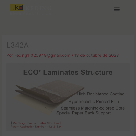
Ir
al
contenido
Acerca de Keding
Medios y Descargas
Únete a nosotras
L342A
Por
keding11020948@gmail.com
/
13 de octubre de 2023