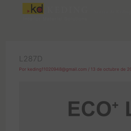
Ir
al
Acerca de Kedin
contenido
L287D
Por
keding11020948@gmail.com
/
13 de octubre de 2