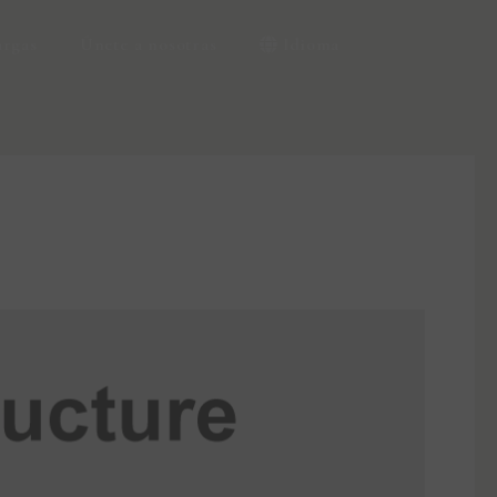
argas
Únete a nosotras
Idioma