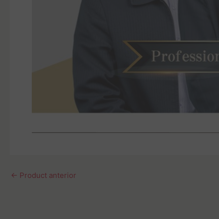
←
Product anterior