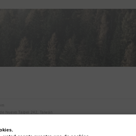
com
 de Nuevo Taipei 242, Taiwán
okies.