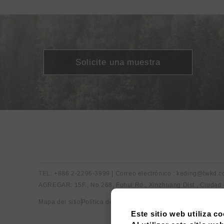
Solicite una muestra
TEL: +886 2-2296-3999 | Correo electrónico : keding@twkd.
AGREGAR: 15F., No.268, Fuhui Rd., Xinzhuang Dist., Ciudad
Mapa del sitio
Política de privacidad
Este sitio web utiliza co