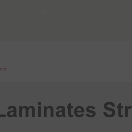
g
Producto
Noticia
Proyecto
Medios y Desc
023