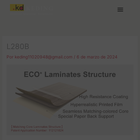
Ir
al
contenido
Acerca de Keding
Medios y Descargas
Únete a nosotras
L280B
Por
keding11020948@gmail.com
/
6 de marzo de 2024