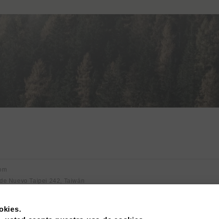
com
 de Nuevo Taipei 242, Taiwán
okies.