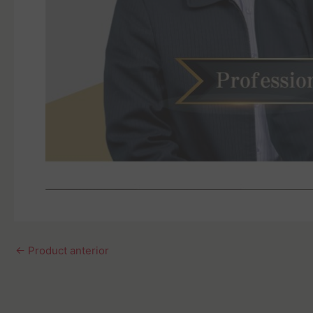
←
Product anterior