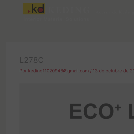
Ir
al
Acerca de Kedin
contenido
L278C
Por
keding11020948@gmail.com
/
13 de octubre de 2