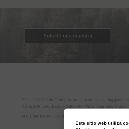
Solicite una muestra
TEL: +886 2-2296-3999 | Correo electrónico : keding@twkd.
AGREGAR: 15F., No.268, Fuhui Rd., Xinzhuang Dist., Ciudad
Mapa del sitio
Política de privacidad
Este sitio web utiliza co