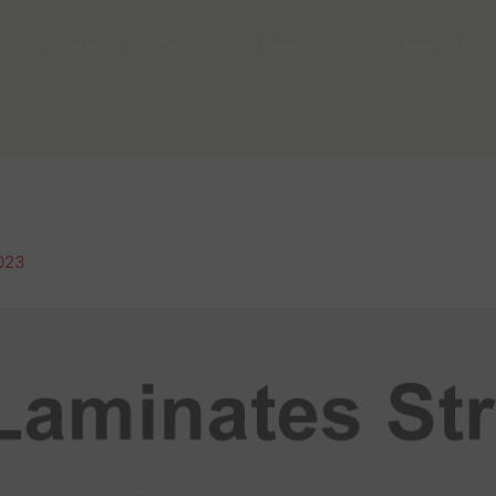
g
Producto
Noticia
Proyecto
Medios y Desc
023