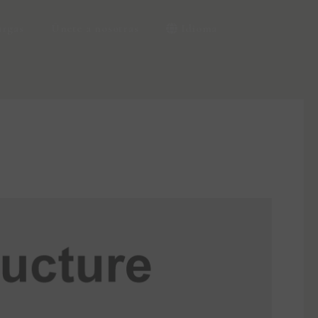
argas
Únete a nosotras
Idioma