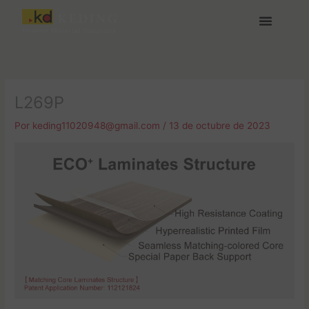
Ir
al
contenido
Acerca de Keding
Medios y Descargas
Únete a nosotras
L269P
Por
keding11020948@gmail.com
/
13 de octubre de 2023