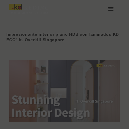
Ir
al
contenido
Acerca de Keding
Medios y Descargas
Únete a nosotras
Impresionante interior plano HDB con laminados KD
ECO⁺ ft. Overkill Singapore