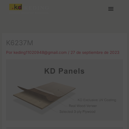
Ir
al
contenido
Acerca de Keding
Medios y Descargas
Únete a nosotras
K6237M
Por
keding11020948@gmail.com
/
27 de septiembre de 2023