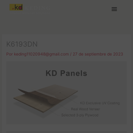
Ir
al
contenido
Acerca de Keding
Medios y Descargas
Únete a nosotras
K6193DN
Por
keding11020948@gmail.com
/
27 de septiembre de 2023